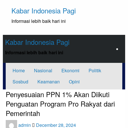
Skip
Kabar Indonesia Pagi
to
content
Informasi lebih baik hari ini
Kabar Indonesia Pagi
Informasi lebih baik hari ini
Home
Nasional
Ekonomi
Politik
Sosbud
Keamanan
Opini
Penyesuaian PPN 1% Akan Diikuti
Penguatan Program Pro Rakyat dari
Pemerintah
Posted
admin
December 28, 2024