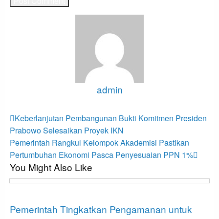
admin
View all posts
Post
Previous
Keberlanjutan Pembangunan Bukti Komitmen Presiden
Post
navigation
Prabowo Selesaikan Proyek IKN
Next
Pemerintah Rangkul Kelompok Akademisi Pastikan
Post
Pertumbuhan Ekonomi Pasca Penyesuaian PPN 1%
You Might Also Like
Opini
Pemerintah Tingkatkan Pengamanan untuk