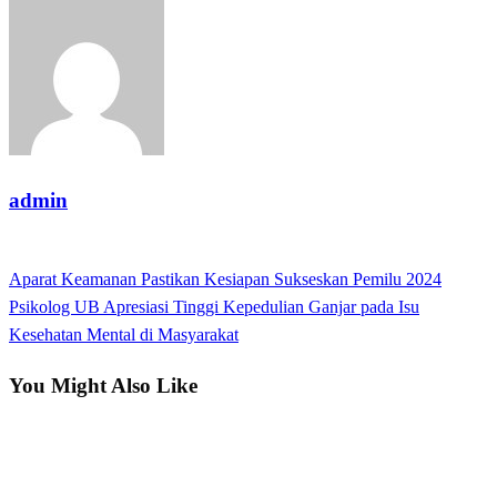
admin
View all posts
Previous
Aparat Keamanan Pastikan Kesiapan Sukseskan Pemilu 2024
Post
Post
Next
Psikolog UB Apresiasi Tinggi Kepedulian Ganjar pada Isu
navigation
Post
Kesehatan Mental di Masyarakat
You Might Also Like
Opini