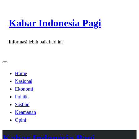
Skip
to
Kabar Indonesia Pagi
content
Informasi lebih baik hari ini
Home
Nasional
Ekonomi
Politik
Sosbud
Keamanan
Opini
Kabar Indonesia Pagi