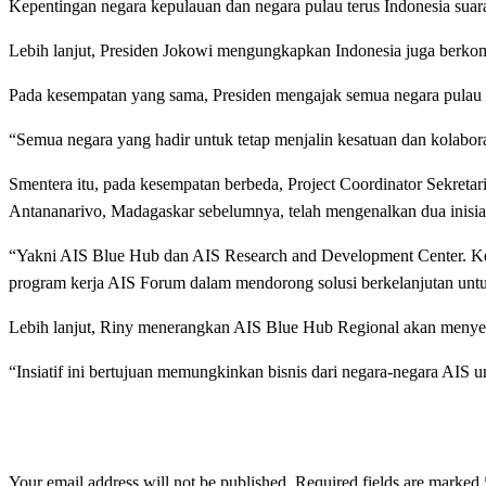
Kepentingan negara kepulauan dan negara pulau terus Indonesia su
Lebih lanjut, Presiden Jokowi mengungkapkan Indonesia juga berko
Pada kesempatan yang sama, Presiden mengajak semua negara pulau d
“Semua negara yang hadir untuk tetap menjalin kesatuan dan kolabora
Smentera itu, pada kesempatan berbeda, Project Coordinator Sekret
Antananarivo, Madagaskar sebelumnya, telah mengenalkan dua inisiat
“Yakni AIS Blue Hub dan AIS Research and Development Center. K
program kerja AIS Forum dalam mendorong solusi berkelanjutan untuk
Lebih lanjut, Riny menerangkan AIS Blue Hub Regional akan menyediak
“Insiatif ini bertujuan memungkinkan bisnis dari negara-negara AIS 
LEAVE A RESPONSE
Your email address will not be published.
Required fields are marked