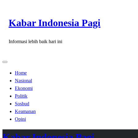
Skip
to
Kabar Indonesia Pagi
content
Informasi lebih baik hari ini
Home
Nasional
Ekonomi
Politik
Sosbud
Keamanan
Opini
Kabar Indonesia Pagi