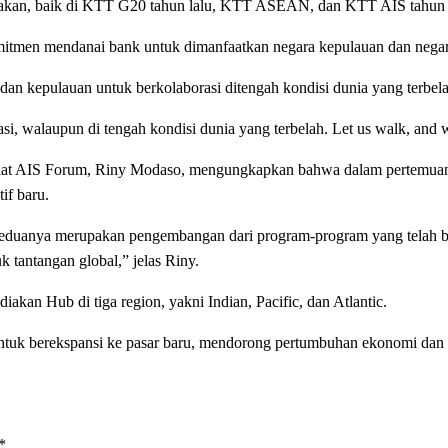
arakan, baik di KTT G20 tahun lalu, KTT ASEAN, dan KTT AIS tahun 
mitmen mendanai bank untuk dimanfaatkan negara kepulauan dan nega
an kepulauan untuk berkolaborasi ditengah kondisi dunia yang terbela
si, walaupun di tengah kondisi dunia yang terbelah. Let us walk, and w
ariat AIS Forum, Riny Modaso, mengungkapkan bahwa dalam pertemuan 
if baru.
eduanya merupakan pengembangan dari program-program yang telah be
 tantangan global,” jelas Riny.
an Hub di tiga region, yakni Indian, Pacific, dan Atlantic.
untuk berekspansi ke pasar baru, mendorong pertumbuhan ekonomi dan k
*