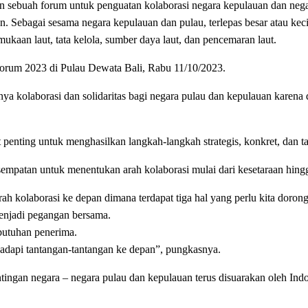
ebuah forum untuk penguatan kolaborasi negara kepulauan dan negar
tan. Sebagai sesama negara kepulauan dan pulau, terlepas besar atau ke
mukaan laut, tata kelola, sumber daya laut, dan pencemaran laut.
orum 2023 di Pulau Dewata Bali, Rabu 11/10/2023.
a kolaborasi dan solidaritas bagi negara pulau dan kepulauan karena 
 penting untuk menghasilkan langkah-langkah strategis, konkret, dan t
mpatan untuk menentukan arah kolaborasi mulai dari kesetaraan hing
olaborasi ke depan dimana terdapat tiga hal yang perlu kita dorong, 
 menjadi pegangan bersama.
butuhan penerima.
adapi tantangan-tantangan ke depan”, pungkasnya.
ngan negara – negara pulau dan kepulauan terus disuarakan oleh In