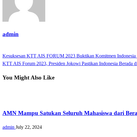
admin
View all posts
Previous
Kesuksesan KTT AIS FORUM 2023 Buktikan Komitmen Indonesia te
Post
Post
Next
KTT AIS Forum 2023, Presiden Jokowi Pastikan Indonesia Berada 
navigation
Post
You Might Also Like
Nasional
AMN Mampu Satukan Seluruh Mahasiswa dari Bera
admin
July 22, 2024