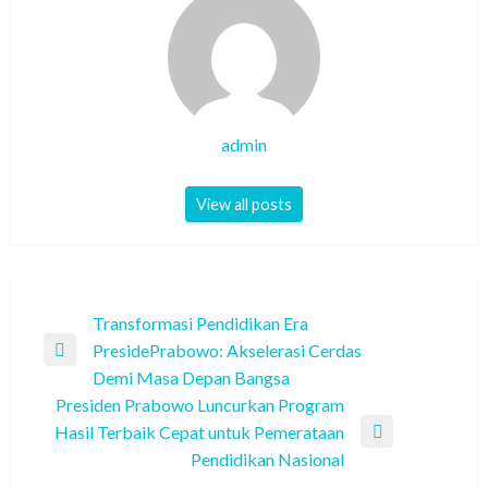
admin
View all posts
Post
Transformasi Pendidikan Era
PresidePrabowo: Akselerasi Cerdas
navigation
Previous
Demi Masa Depan Bangsa
Post
Presiden Prabowo Luncurkan Program
Hasil Terbaik Cepat untuk Pemerataan
Next
Pendidikan Nasional
Post