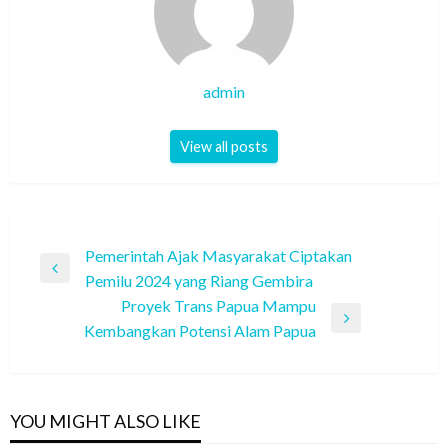
admin
View all posts
Post
Pemerintah Ajak Masyarakat Ciptakan
Previous
Pemilu 2024 yang Riang Gembira
navigation
Post
Proyek Trans Papua Mampu
Next
Kembangkan Potensi Alam Papua
Post
YOU MIGHT ALSO LIKE