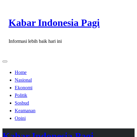
Skip
to
Kabar Indonesia Pagi
content
Informasi lebih baik hari ini
Home
Nasional
Ekonomi
Politik
Sosbud
Keamanan
Opini
Kabar Indonesia Pagi