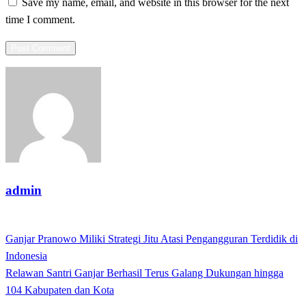
Save my name, email, and website in this browser for the next
time I comment.
admin
View all posts
Previous
Ganjar Pranowo Miliki Strategi Jitu Atasi Pengangguran Terdidik di
Post
Post
Indonesia
navigation
Next
Relawan Santri Ganjar Berhasil Terus Galang Dukungan hingga
Post
104 Kabupaten dan Kota