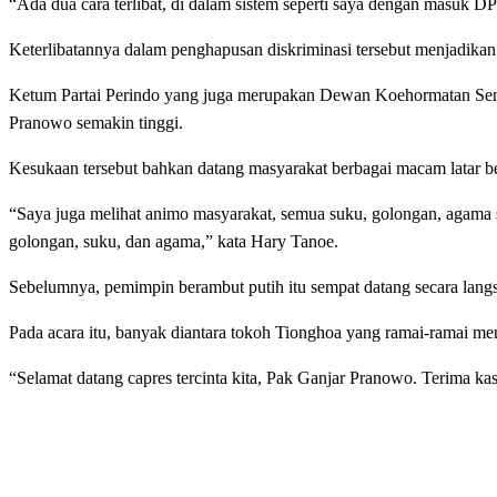
“Ada dua cara terlibat, di dalam sistem seperti saya dengan masuk 
Keterlibatannya dalam penghapusan diskriminasi tersebut menjadika
Ketum Partai Perindo yang juga merupakan Dewan Koehormatan Sen
Pranowo semakin tinggi.
Kesukaan tersebut bahkan datang masyarakat berbagai macam latar b
“Saya juga melihat animo masyarakat, semua suku, golongan, agama s
golongan, suku, dan agama,” kata Hary Tanoe.
Sebelumnya, pemimpin berambut putih itu sempat datang secara lan
Pada acara itu, banyak diantara tokoh Tionghoa yang ramai-ramai 
“Selamat datang capres tercinta kita, Pak Ganjar Pranowo. Terima k
LEAVE A RESPONSE