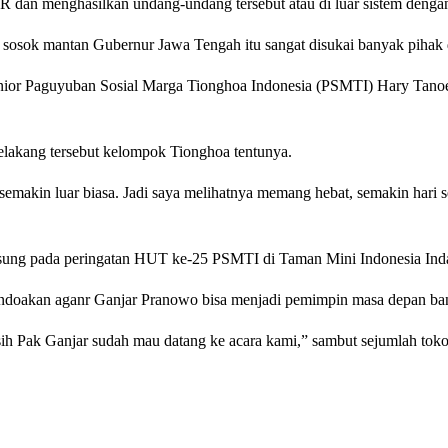
DPR dan menghasilkan undang-undang tersebut atau di luar sistem deng
n sosok mantan Gubernur Jawa Tengah itu sangat disukai banyak pihak
ior Paguyuban Sosial Marga Tionghoa Indonesia (PSMTI) Hary Tanoe
elakang tersebut kelompok Tionghoa tentunya.
emakin luar biasa. Jadi saya melihatnya memang hebat, semakin hari s
gsung pada peringatan HUT ke-25 PSMTI di Taman Mini Indonesia Inda
mendoakan aganr Ganjar Pranowo bisa menjadi pemimpin masa depan ba
asih Pak Ganjar sudah mau datang ke acara kami,” sambut sejumlah tok