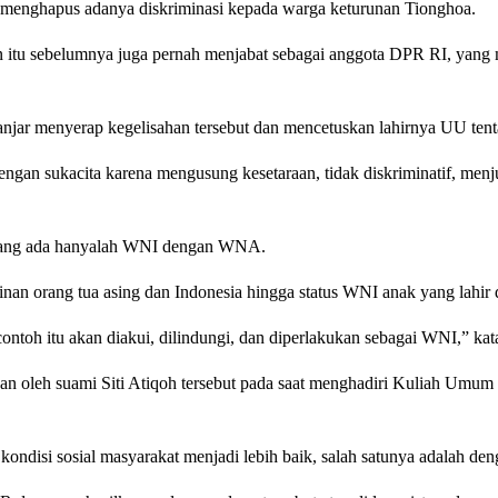
 menghapus adanya diskriminasi kepada warga keturunan Tionghoa.
 itu sebelumnya juga pernah menjabat sebagai anggota DPR RI, yang
Ganjar menyerap kegelisahan tersebut dan mencetuskan lahirnya UU te
engan sukacita karena mengusung kesetaraan, tidak diskriminatif, men
 yang ada hanyalah WNI dengan WNA.
an orang tua asing dan Indonesia hingga status WNI anak yang lahir d
ntoh itu akan diakui, dilindungi, dan diperlakukan sebagai WNI,” kat
n oleh suami Siti Atiqoh tersebut pada saat menghadiri Kuliah Umum
isi sosial masyarakat menjadi lebih baik, salah satunya adalah denga