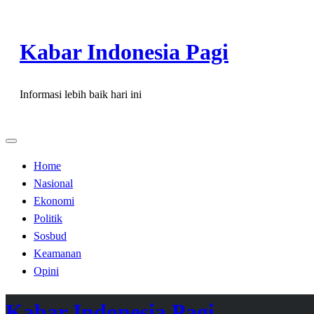
Skip
to
Kabar Indonesia Pagi
content
Informasi lebih baik hari ini
Home
Nasional
Ekonomi
Politik
Sosbud
Keamanan
Opini
Kabar Indonesia Pagi