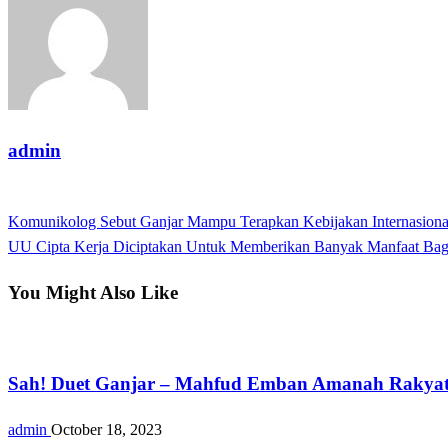
admin
View all posts
Previous
Komunikolog Sebut Ganjar Mampu Terapkan Kebijakan Internasional
Post
Post
Next
UU Cipta Kerja Diciptakan Untuk Memberikan Banyak Manfaat Bagi
navigation
Post
You Might Also Like
Nasional
Sah! Duet Ganjar – Mahfud Emban Amanah Rakyat 
admin
October 18, 2023