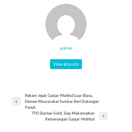
admin
View all posts
Post
Rekam Jejak Ganjar-Mahfud Luar Biasa,
Elemen Masyarakat Sumbar Beri Dukungan
navigation
Previous
Penuh
Post
TPD Banten Solid, Siap Maksimalkan
Next
Kemenangan Ganjar-Mahfud
Post