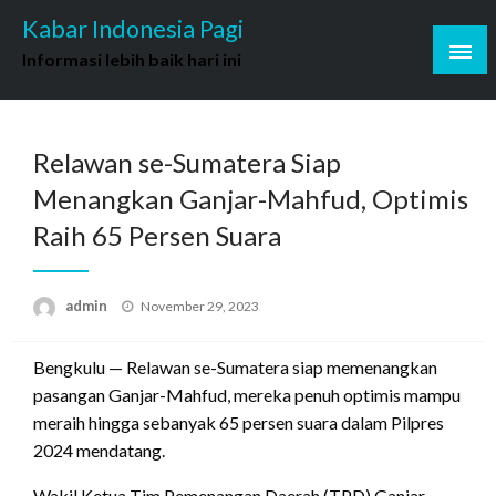
Skip
Kabar Indonesia Pagi
to
Informasi lebih baik hari ini
content
Relawan se-Sumatera Siap
Menangkan Ganjar-Mahfud, Optimis
Raih 65 Persen Suara
Posted
admin
November 29, 2023
on
Bengkulu — Relawan se-Sumatera siap memenangkan
pasangan Ganjar-Mahfud, mereka penuh optimis mampu
meraih hingga sebanyak 65 persen suara dalam Pilpres
2024 mendatang.
Wakil Ketua Tim Pemenangan Daerah (TPD) Ganjar-