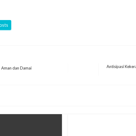
posts
Antisipasi Keke
u Aman dan Damai
Next
Post