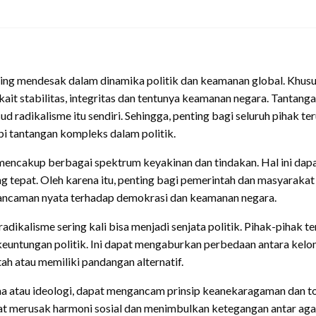
ling mendesak dalam dinamika politik dan keamanan global. Khus
kait stabilitas, integritas dan tentunya keamanan negara. Tantan
adikalisme itu sendiri. Sehingga, penting bagi seluruh pihak ter
i tantangan kompleks dalam politik.
igu, mencakup berbagai spektrum keyakinan dan tindakan. Hal ini 
epat. Oleh karena itu, penting bagi pemerintah dan masyarakat si
 ancaman nyata terhadap demokrasi dan keamanan negara.
u radikalisme sering kali bisa menjadi senjata politik. Pihak-piha
keuntungan politik. Ini dapat mengaburkan perbedaan antara kel
h atau memiliki pandangan alternatif.
a atau ideologi, dapat mengancam prinsip keanekaragaman dan 
at merusak harmoni sosial dan menimbulkan ketegangan antar aga