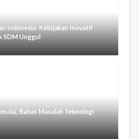
n Indonesia: Kebijakan Inovatif
k SDM Unggul
imulai, Bahas Masalah Teknologi