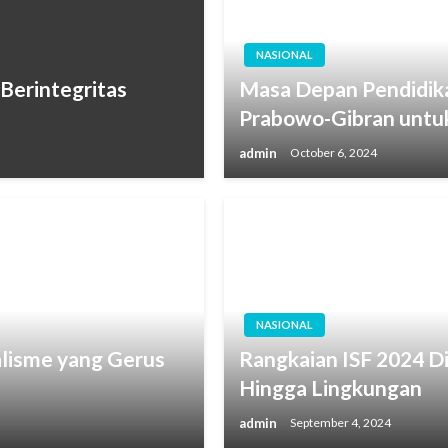
NASIONAL
Berintegritas
Masa Depan Pendidika
Prabowo-Gibran untu
admin
October 6, 2024
NASIONAL
alisme yang Gerus
⁠Rangkaian ISF 2024 D
Hingga Lingkungan
admin
September 4, 2024