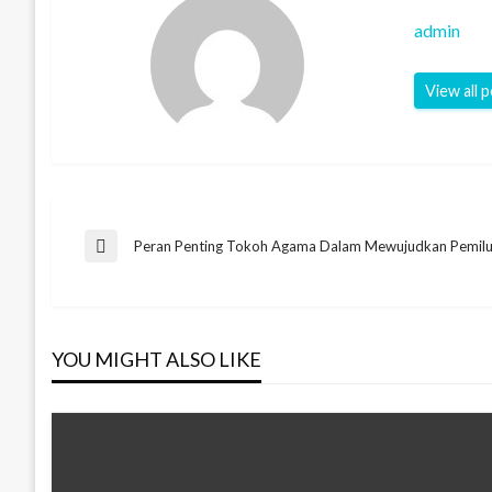
admin
View all 
Post
Peran Penting Tokoh Agama Dalam Mewujudkan Pemil
Previous
Post
navigation
YOU MIGHT ALSO LIKE