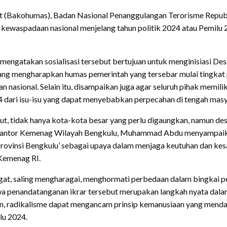
 (Bakohumas), Badan Nasional Penanggulangan Terorisme Republ
aspadaan nasional menjelang tahun politik 2024 atau Pemilu 202
engatakan sosialisasi tersebut bertujuan untuk menginisiasi D
bang mengharapkan humas pemerintah yang tersebar mulai tingkat
n nasional. Selain itu, disampaikan juga agar seluruh pihak memil
 dari isu-isu yang dapat menyebabkan perpecahan di tengah masy
 tidak hanya kota-kota besar yang perlu digaungkan, namun des
ala Kantor Kemenag Wilayah Bengkulu, Muhammad Abdu menyampaik
i Provinsi Bengkulu’ sebagai upaya dalam menjaga keutuhan dan k
 Kemenag RI.
t, saling mengharagai, menghormati perbedaan dalam bingkai pe
hwa penandatanganan ikrar tersebut merupakan langkah nyata da
n, radikalisme dapat mengancam prinsip kemanusiaan yang mendas
lu 2024.