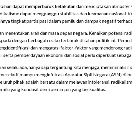
lebihan dapat memperburuk ketakutan dan menciptakan atmosfer 
adikalisme dapat mengganggu stabilitas dan keamanan nasional. 
hnya tingkat partisipasi dalam pemilu dan dampak negatif terhada
n menentukan arah dan masa depan negara. Kenaikan potensi radika
pada dengan berbagai resiko terburuk di tahun politik ini. Pemer
engidentifikasi dan mengatasi faktor-faktor yang mendorong rad
ransi, serta pemberdayaan ekonomi dan sosial perlu diperkuat seba
kan selalu ada, hanya saja tergantung kita menjaga, meminimalisi
sme relatif mampu menginfiltrasi Aparatur Sipil Negara (ASN) di be
eluruh pihak adalah bersatu dalam melawan intoleransi, radikali
pemilu yang kondusif demi pemimpin yang berkualitas.