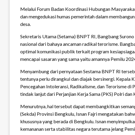
Melalui Forum Badan Koordinasi Hubungan Masyarakat
dan mengedukasi humas pemerintah dalam membangun kew
desa.
Sekretaris Utama (Setama) BNPT RI, Bangbang Surono m
nasional dari bahaya ancaman radikal terorisme. Bang
optimal komunikasi publik terkait program kesiapsiagaa
mencapai sasaran yang sama yaitu amannya Pemilu 2024
Menyambung dari pernyataan Sestama BNPT RI tersebut,
tentunya perlu dirangkul dan diajak bersinergi. Kep
Pencegahan Intoleransi, Radikalisme, dan Terorisme d
tindak lanjut dari Perjanjian Kerja Sama (PKS) Polri dan
Menurutnya, hal tersebut dapat membangkitkan semanga
(Sekda) Provinsi Bengkulu, Isnan Fajri mengatakan ba
khususnya yang berada di Bengkulu. Isnan menyimpulka
kemananan serta stabilitas negara terutama jelang Pemi