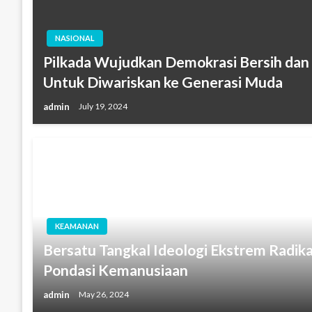
NASIONAL
Pilkada Wujudkan Demokrasi Bersih dan 
Untuk Diwariskan ke Generasi Muda
admin
July 19, 2024
KEAMANAN
Bersatu Tangkal Ideologi Ekstrem Radik
Pondasi Kemanusiaan
admin
May 26, 2024