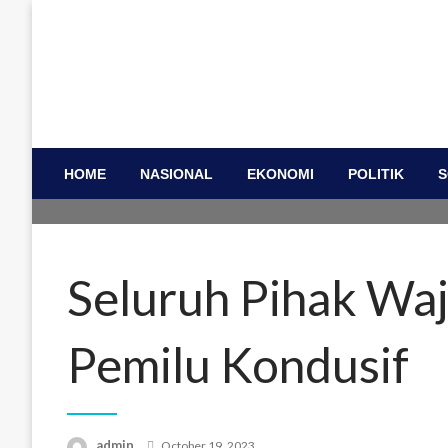
Skip
to
content
HOME
NASIONAL
EKONOMI
POLITIK
S
Seluruh Pihak Waj
Pemilu Kondusif
Posted
admin
October 19, 2023