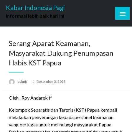
Skip
Kabar Indonesia Pagi
to
Informasi lebih baik hari ini
content
Serang Aparat Keamanan,
Masyarakat Dukung Penumpasan
Habis KST Papua
Posted
admin
December 3, 2023
on
Oleh : Roy Andarek )*
Kelompok Separatis dan Teroris (KST) Papua kembali
melakukan penyerangan kepada personel keamanan
yang bertugas untuk melindungi masyarakat Papua.
Bahkan, gerombolan separatis tersebut tidak ragu untuk