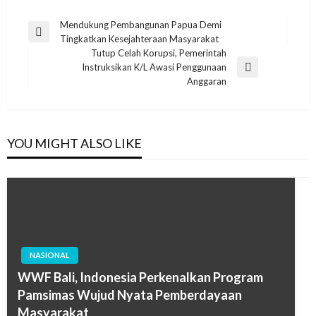
Post
Mendukung Pembangunan Papua Demi
Previous
Tingkatkan Kesejahteraan Masyarakat
navigation
Post
Tutup Celah Korupsi, Pemerintah
Instruksikan K/L Awasi Penggunaan
Next
Anggaran
Post
YOU MIGHT ALSO LIKE
NASIONAL
WWF Bali, Indonesia Perkenalkan Program
Pamsimas Wujud Nyata Pemberdayaan
Masyarakat