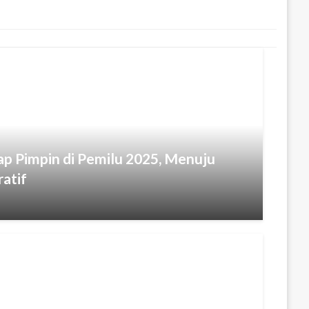
iap Pimpin di Pemilu 2025, Menuju
atif