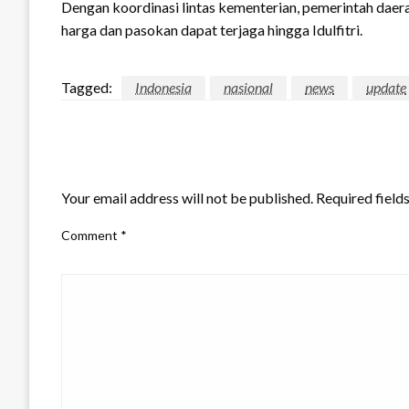
Dengan koordinasi lintas kementerian, pemerintah daerah
harga dan pasokan dapat terjaga hingga Idulfitri.
Tagged:
Indonesia
nasional
news
update
LEAVE A RESPONSE
Your email address will not be published.
Required field
Comment
*