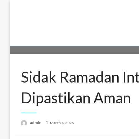
Skip
to
content
Sidak Ramadan Int
Dipastikan Aman
Posted
admin
March 4, 2026
on