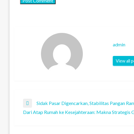
admin
View all 
Post
Sidak Pasar Digencarkan, Stabilitas Pangan R
Previous
Dari Atap Rumah ke Kesejahteraan: Makna Strategis G
Post
Next
navigation
Post