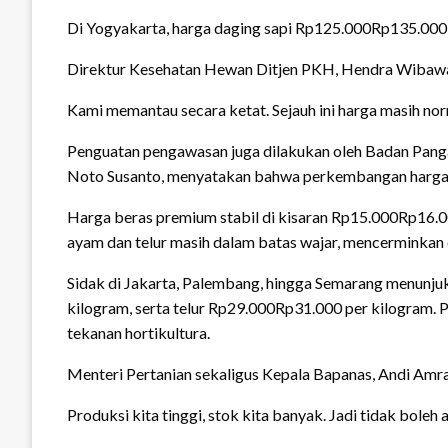
Di Yogyakarta, harga daging sapi Rp125.000Rp135.000 
Direktur Kesehatan Hewan Ditjen PKH, Hendra Wibawa,
Kami memantau secara ketat. Sejauh ini harga masih nor
Penguatan pengawasan juga dilakukan oleh Badan Pang
Noto Susanto, menyatakan bahwa perkembangan harga pa
Harga beras premium stabil di kisaran Rp15.000Rp16.
ayam dan telur masih dalam batas wajar, mencerminkan e
Sidak di Jakarta, Palembang, hingga Semarang menunjuk
kilogram, serta telur Rp29.000Rp31.000 per kilogram.
tekanan hortikultura.
Menteri Pertanian sekaligus Kepala Bapanas, Andi Amra
Produksi kita tinggi, stok kita banyak. Jadi tidak boleh 