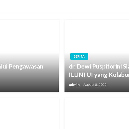
BERITA
alui Pengawasan
dr. Dewi Puspitorini S
ILUNI UI yang Kolabor
admin
August 8, 2025