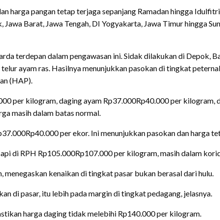
n harga pangan tetap terjaga sepanjang Ramadan hingga Idulfitri
, Jawa Barat, Jawa Tengah, DI Yogyakarta, Jawa Timur hingga Suma
arda terdepan dalam pengawasan ini. Sidak dilakukan di Depok, B
 telur ayam ras. Hasilnya menunjukkan pasokan di tingkat peter
lan (HAP).
.000 per kilogram, daging ayam Rp37.000Rp40.000 per kilogram, d
rga masih dalam batas normal.
37.000Rp40.000 per ekor. Ini menunjukkan pasokan dan harga tetap
api di RPH Rp105.000Rp107.000 per kilogram, masih dalam kori
 menegaskan kenaikan di tingkat pasar bukan berasal dari hulu.
n di pasar, itu lebih pada margin di tingkat pedagang, jelasnya.
ikan harga daging tidak melebihi Rp140.000 per kilogram.