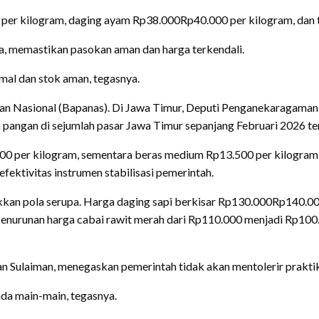
per kilogram, daging ayam Rp38.000Rp40.000 per kilogram, dan 
 memastikan pasokan aman dan harga terkendali.
mal dan stok aman, tegasnya.
an Nasional (Bapanas). Di Jawa Timur, Deputi Penganekaragama
ngan di sejumlah pasar Jawa Timur sepanjang Februari 2026 ter
000 per kilogram, sementara beras medium Rp13.500 per kilogram
fektivitas instrumen stabilisasi pemerintah.
kan pola serupa. Harga daging sapi berkisar Rp130.000Rp140.00
 Penurunan harga cabai rawit merah dari Rp110.000 menjadi Rp100.
n Sulaiman, menegaskan pemerintah tidak akan mentolerir prakti
ada main-main, tegasnya.