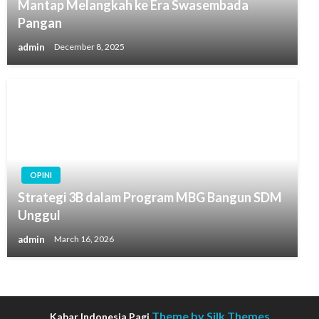
Mantap Melangkah ke Era Swasembada
Pangan
admin
December 8, 2025
OPINI
Strategi 3B dalam Program MBG Bangun SDM
Unggul
admin
March 16, 2026
Theme by Silk Themes
Kabar Indonesia Pagi