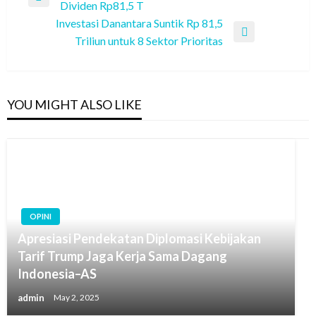
Previous
Dividen Rp81,5 T
navigation
Post
Investasi Danantara Suntik Rp 81,5
Next
Triliun untuk 8 Sektor Prioritas
Post
YOU MIGHT ALSO LIKE
OPINI
Apresiasi Pendekatan Diplomasi Kebijakan
Tarif Trump Jaga Kerja Sama Dagang
Indonesia–AS
admin
May 2, 2025