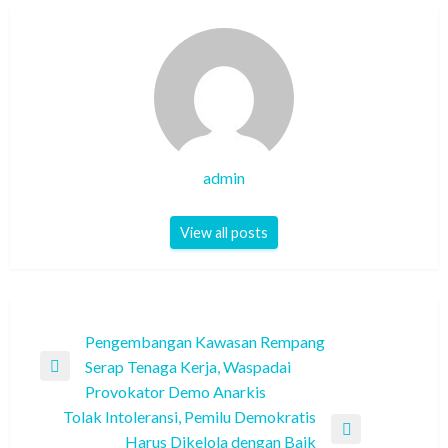
admin
View all posts
Post
Pengembangan Kawasan Rempang
Serap Tenaga Kerja, Waspadai
navigation
Previous
Provokator Demo Anarkis
Post
Tolak Intoleransi, Pemilu Demokratis
Next
Harus Dikelola dengan Baik