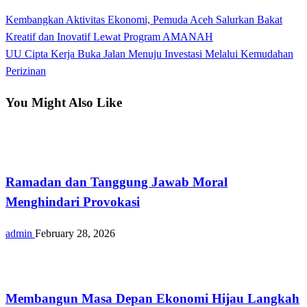
View all posts
Previous
Kembangkan Aktivitas Ekonomi, Pemuda Aceh Salurkan Bakat
Post
Post
Kreatif dan Inovatif Lewat Program AMANAH
navigation
Next
UU Cipta Kerja Buka Jalan Menuju Investasi Melalui Kemudahan
Post
Perizinan
You Might Also Like
Opini
Ramadan dan Tanggung Jawab Moral
Menghindari Provokasi
admin
February 28, 2026
Opini
Membangun Masa Depan Ekonomi Hijau Langkah