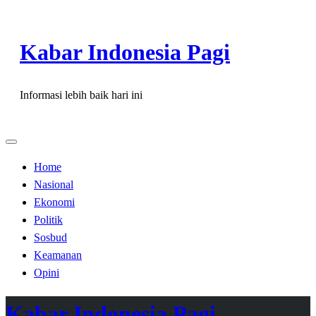
Skip
to
Kabar Indonesia Pagi
content
Informasi lebih baik hari ini
Home
Nasional
Ekonomi
Politik
Sosbud
Keamanan
Opini
Kabar Indonesia Pagi