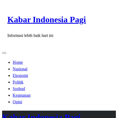
Skip
to
Kabar Indonesia Pagi
content
Informasi lebih baik hari ini
Home
Nasional
Ekonomi
Politik
Sosbud
Keamanan
Opini
Kabar Indonesia Pagi