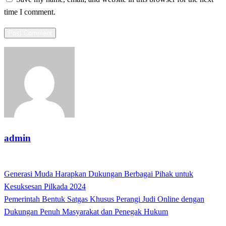
time I comment.
admin
View all posts
Previous
Generasi Muda Harapkan Dukungan Berbagai Pihak untuk
Post
Post
Kesuksesan Pilkada 2024
navigation
Next
Pemerintah Bentuk Satgas Khusus Perangi Judi Online dengan
Post
Dukungan Penuh Masyarakat dan Penegak Hukum