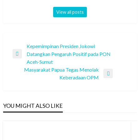
View all posts
Post
Kepemimpinan Presiden Jokowi
Datangkan Pengaruh Positif pada PON
navigation
Previous
Aceh-Sumut
Post
Masyarakat Papua Tegas Menolak
Next
Keberadaan OPM
Post
YOU MIGHT ALSO LIKE