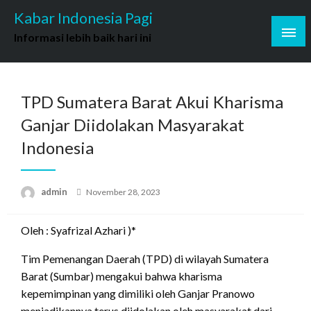
Skip
Kabar Indonesia Pagi
to
Informasi lebih baik hari ini
content
TPD Sumatera Barat Akui Kharisma
Ganjar Diidolakan Masyarakat
Indonesia
Posted
admin
November 28, 2023
on
Oleh : Syafrizal Azhari )*
Tim Pemenangan Daerah (TPD) di wilayah Sumatera
Barat (Sumbar) mengakui bahwa kharisma
kepemimpinan yang dimiliki oleh Ganjar Pranowo
menjadikannya terus diidolakan oleh masyarakat dari