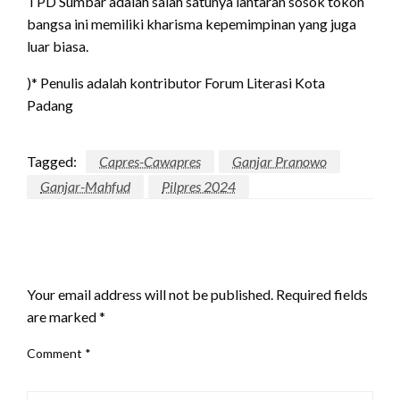
TPD Sumbar adalah salah satunya lantaran sosok tokoh
bangsa ini memiliki kharisma kepemimpinan yang juga
luar biasa.
)* Penulis adalah kontributor Forum Literasi Kota
Padang
Tagged:
Capres-Cawapres
Ganjar Pranowo
Ganjar-Mahfud
Pilpres 2024
LEAVE A RESPONSE
Your email address will not be published.
Required fields
are marked
*
Comment
*