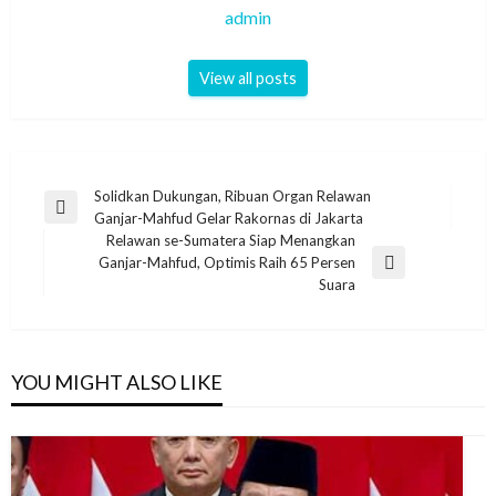
admin
View all posts
Post
Solidkan Dukungan, Ribuan Organ Relawan
Previous
Ganjar-Mahfud Gelar Rakornas di Jakarta
navigation
Post
Relawan se-Sumatera Siap Menangkan
Ganjar-Mahfud, Optimis Raih 65 Persen
Next
Suara
Post
YOU MIGHT ALSO LIKE