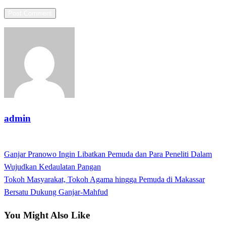
admin
View all posts
Previous
Ganjar Pranowo Ingin Libatkan Pemuda dan Para Peneliti Dalam
Post
Post
Wujudkan Kedaulatan Pangan
navigation
Next
Tokoh Masyarakat, Tokoh Agama hingga Pemuda di Makassar
Post
Bersatu Dukung Ganjar-Mahfud
You Might Also Like