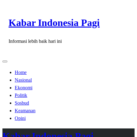
Skip
to
Kabar Indonesia Pagi
content
Informasi lebih baik hari ini
Home
Nasional
Ekonomi
Politik
Sosbud
Keamanan
Opini
Kabar Indonesia Pagi