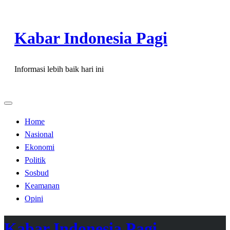
Skip
to
Kabar Indonesia Pagi
content
Informasi lebih baik hari ini
Home
Nasional
Ekonomi
Politik
Sosbud
Keamanan
Opini
Kabar Indonesia Pagi