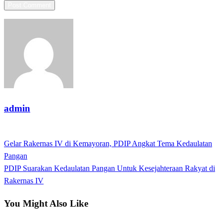
admin
View all posts
Previous
Gelar Rakernas IV di Kemayoran, PDIP Angkat Tema Kedaulatan
Post
Post
Pangan
navigation
Next
PDIP Suarakan Kedaulatan Pangan Untuk Kesejahteraan Rakyat di
Post
Rakernas IV
You Might Also Like