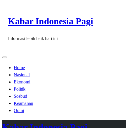
Skip
to
Kabar Indonesia Pagi
content
Informasi lebih baik hari ini
Home
Nasional
Ekonomi
Politik
Sosbud
Keamanan
Opini
Kabar Indonesia Pagi