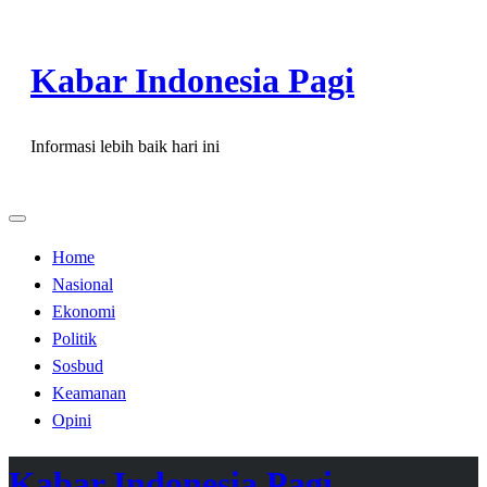
Skip
to
Kabar Indonesia Pagi
content
Informasi lebih baik hari ini
Home
Nasional
Ekonomi
Politik
Sosbud
Keamanan
Opini
Kabar Indonesia Pagi