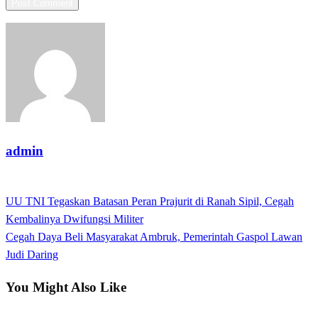
admin
View all posts
Previous
UU TNI Tegaskan Batasan Peran Prajurit di Ranah Sipil, Cegah
Post
Post
Kembalinya Dwifungsi Militer
navigation
Next
Cegah Daya Beli Masyarakat Ambruk, Pemerintah Gaspol Lawan
Post
Judi Daring
You Might Also Like