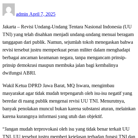
Posted
admin
April 7, 2025
on
Jakarta – Revisi Undang-Undang Tentara Nasional Indonesia (UU
TNI) yang telah disahkan menjadi undang-undang menuai beragam
tanggapan dari publik. Namun, sejumlah tokoh menegaskan bahwa
revisi tersebut justru memperkuat peran militer dalam menghadapi
berbagai ancaman keamanan negara, tanpa mengancam prinsip-
prinsip demokrasi maupun membuka jalan bagi kembalinya
dwifungsi ABRI.
Wakil Ketua DPRD Jawa Barat, MQ Iswara, mengimbau
masyarakat agar tidak mudah terpengaruh oleh isu-isu negatif yang
beredar di ruang publik mengenai revisi UU TNI. Menurutnya,
banyak penolakan muncul bukan karena substansi aturan, melainkan
karena kurangnya informasi yang utuh dan objektif.
“Jangan mudah terprovokasi oleh isu yang tidak benar terkait UU
TNI. UU tersebut justru memberi kejelasan terhadap fungsi TNI dan