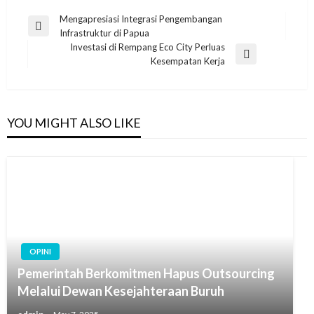
Post
Mengapresiasi Integrasi Pengembangan
Previous
Infrastruktur di Papua
navigation
Post
Investasi di Rempang Eco City Perluas
Next
Kesempatan Kerja
Post
YOU MIGHT ALSO LIKE
OPINI
Pemerintah Berkomitmen Hapus Outsourcing
Melalui Dewan Kesejahteraan Buruh