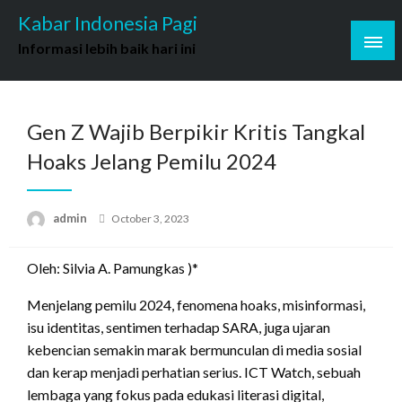
Skip
Kabar Indonesia Pagi
to
Informasi lebih baik hari ini
content
Gen Z Wajib Berpikir Kritis Tangkal
Hoaks Jelang Pemilu 2024
Posted
admin
October 3, 2023
on
Oleh: Silvia A. Pamungkas )*
Menjelang pemilu 2024, fenomena hoaks, misinformasi,
isu identitas, sentimen terhadap SARA, juga ujaran
kebencian semakin marak bermunculan di media sosial
dan kerap menjadi perhatian serius. ICT Watch, sebuah
lembaga yang fokus pada edukasi literasi digital,