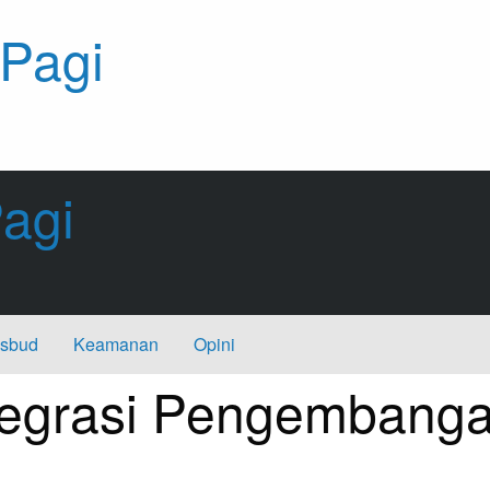
 Pagi
agi
sbud
Keamanan
Opini
egrasi Pengembangan 