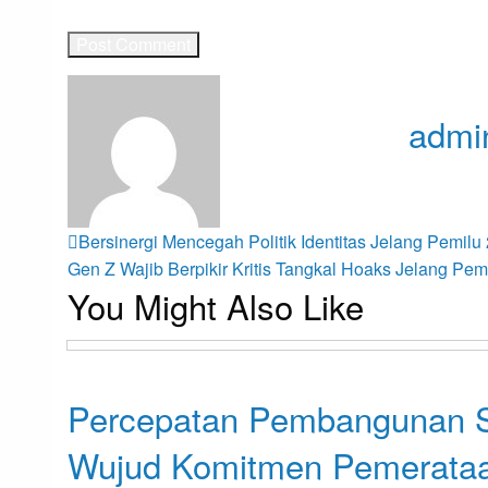
admi
View all p
Post
Previous
Bersinergi Mencegah Politik Identitas Jelang Pemilu
Post
Next
Gen Z Wajib Berpikir Kritis Tangkal Hoaks Jelang Pem
You Might Also Like
Post
navigation
Opini
Percepatan Pembangunan S
Wujud Komitmen Pemerataa