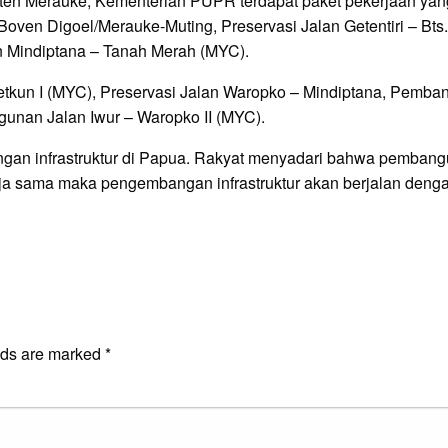
ten Merauke, Kementerian PUPR terdapat paket pekerjaan yang t
Boven Digoel/Merauke-Muting, Preservasi Jalan Getentiri – Bt
an Mindiptana – Tanah Merah (MYC).
tetkun I (MYC), Preservasi Jalan Waropko – Mindiptana, Pem
an Jalan Iwur – Waropko II (MYC).
n infrastruktur di Papua. Rakyat menyadari bahwa pembangun
a sama maka pengembangan infrastruktur akan berjalan dengan
E
lds are marked
*