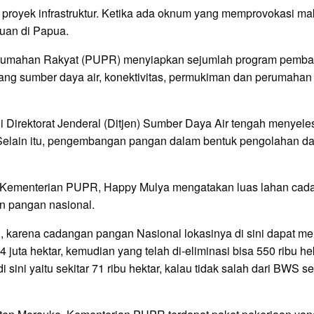
 proyek infrastruktur. Ketika ada oknum yang memprovokasi ma
an di Papua.
umahan Rakyat (PUPR) menyiapkan sejumlah program pembangu
dang sumber daya air, konektivitas, permukiman dan perumah
ui Direktorat Jenderal (Ditjen) Sumber Daya Air tengah men
lain itu, pengembangan pangan dalam bentuk pengolahan dan 
 Kementerian PUPR, Happy Mulya mengatakan luas lahan cadan
n pangan nasional.
 karena cadangan pangan Nasional lokasinya di sini dapat menc
juta hektar, kemudian yang telah di-eliminasi bisa 550 ribu h
sini yaitu sekitar 71 ribu hektar, kalau tidak salah dari BWS 