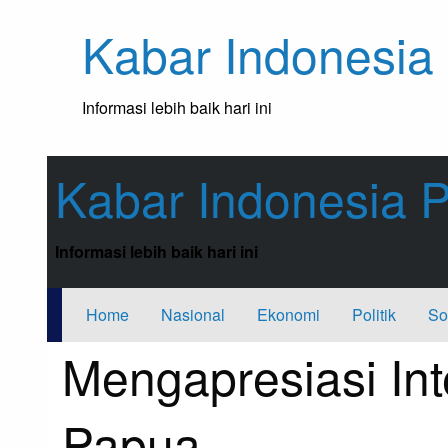
Skip
Kabar Indonesia
to
content
Informasi lebih baik hari ini
Kabar Indonesia P
Informasi lebih baik hari ini
Home
Nasional
Ekonomi
Politik
So
Mengapresiasi Int
Papua