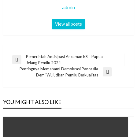
admin
View all posts
Post
Pemerintah Antisipasi Ancaman KST Papua
Previous
Jelang Pemilu 2024
navigation
Post
Pentingnya Memahami Demokrasi Pancasila
Next
Demi Wujudkan Pemilu Berkualitas
Post
YOU MIGHT ALSO LIKE