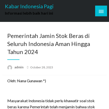
Skip
Kabar Indonesia Pagi
to
Informasi lebih baik hari ini
content
Pemerintah Jamin Stok Beras di
Seluruh Indonesia Aman Hingga
Tahun 2024
Posted
admin
October 28, 2023
on
Oleh: Nana Gunawan *)
Masyarakat Indonesia tidak perlu khawatir soal stok
beras karena Pemerintah telah menjamin bahwa stok